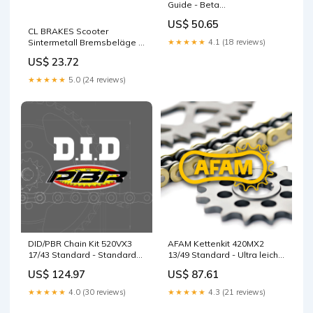
Guide - Beta
Lenkerklemmen und Riser
US$ 50.65
CL BRAKES Scooter
Sintermetall Bremsbeläge -
★★★★★
4.1 (18 reviews)
3024SC Motorenöldeckel
US$ 23.72
★★★★★
5.0 (24 reviews)
DID/PBR Chain Kit 520VX3
AFAM Kettenkit 420MX2
17/43 Standard - Standard
13/49 Standard - Ultra leicht
Rear Sprocket
Kettenrad Trial lenkergriffe
US$ 124.97
US$ 87.61
Kupplungszüge
★★★★★
4.0 (30 reviews)
★★★★★
4.3 (21 reviews)