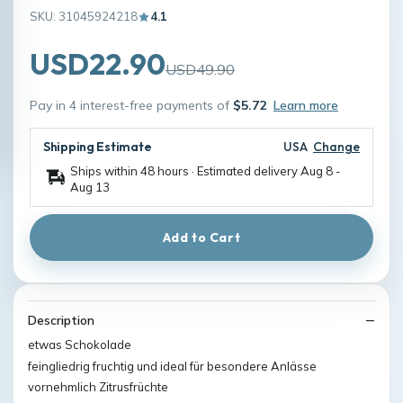
SKU: 31045924218
4.1
USD22.90
USD49.90
Pay in 4 interest-free payments of
$5.72
Learn more
Shipping Estimate
USA
Change
Ships within 48 hours · Estimated delivery
Aug 8
-
Aug 13
Add to Cart
Description
etwas Schokolade
feingliedrig fruchtig und ideal für besondere Anlässe
vornehmlich Zitrusfrüchte