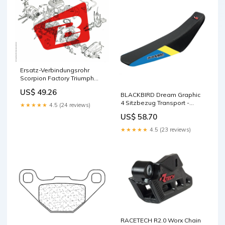
Ersatz-Verbindungsrohr
Scorpion Factory Triumph
Tiger 800 Stossdämpfer
US$ 49.26
Spritzschutz
BLACKBIRD Dream Graphic
4 Sitzbezug Transport -
★★★★★
4.5 (24 reviews)
Werkstatt - Fahrerlager
US$ 58.70
★★★★★
4.5 (23 reviews)
RACETECH R2.0 Worx Chain