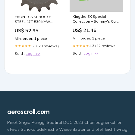
Kingdra EX Special
FRONT CS SPROCKET
Collection – Sammy's Card
STEEL 17T-530 KAW
Shop
Suspension Kits
US$ 21.46
US$ 52.95
Min. order: 1 piece
Min. order: 1 piece
4.3 (12 reviews)
5.0 (23 reviews)
★★★★★
★★★★★
Sold :
Login>>
Sold :
Login>>
aeroscroll.com
Pinot Grigio Punggl Südtirol DOC 2023 Champagnerkühler
etwas SchokoladeFrische Wiesenkruter und pfel, leicht wrzig