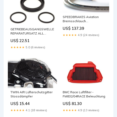
SPEEDBRAKES Aviation
Bremsschlauch
Edelstahl/Rot Anschluss
US$ 137.39
GETRIEBEAUSGANGSWELLEN-
Profilierte Motorrad-Reifen
REPARATURSATZ ALL
mit Straßenzulassung
★★★★★
4.9 (24 reviews)
BALLS Schmierstoffe
US$ 22.51
★★★★★
5.0 (6 reviews)
BMC Race Luftfilter -
TWIN AIR Lüfterschutzgitter
FM832/04RACE Beleuchtung
Stossdämpfer
US$ 81.30
US$ 15.44
★★★★★
4.9 (13 reviews)
★★★★★
4.1 (18 reviews)