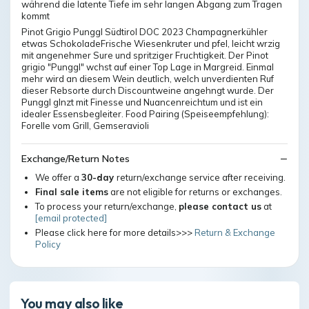
während die latente Tiefe im sehr langen Abgang zum Tragen
kommt
Pinot Grigio Punggl Südtirol DOC 2023 Champagnerkühler
etwas SchokoladeFrische Wiesenkruter und pfel, leicht wrzig
mit angenehmer Sure und spritziger Fruchtigkeit. Der Pinot
grigio "Punggl" wchst auf einer Top Lage in Margreid. Einmal
mehr wird an diesem Wein deutlich, welch unverdienten Ruf
dieser Rebsorte durch Discountweine angehngt wurde. Der
Punggl glnzt mit Finesse und Nuancenreichtum und ist ein
idealer Essensbegleiter. Food Pairing (Speiseempfehlung):
Forelle vom Grill, Gemseravioli
Exchange/Return Notes
We offer a
30-day
return/exchange service after receiving.
Final sale items
are not eligible for returns or exchanges.
To process your return/exchange,
please contact us
at
[email protected]
Please click here for more details>>>
Return & Exchange
Policy
You may also like