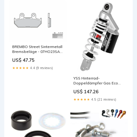
BREMBO Street Sintermetall
Bremsbeläge - 07HO23SA
Brems- und
US$ 47.75
Kupplungsflüssigkeitsbehälter
★★★★★
4.4 (9 reviews)
YSS Hinterrad-
Doppeldämpfer Gas Eco
Line Wartungsprodukte
US$ 147.26
★★★★★
4.5 (21 reviews)