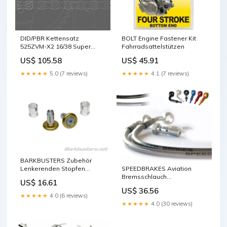
DID/PBR Kettensatz
BOLT Engine Fastener Kit
525ZVM-X2 16/38 Super
Fahrradsattelstützen
verstärkt - Standard
US$ 105.58
US$ 45.91
Kettenrad hinten
Zigarettenanzünder
★★★★★
5.0 (7 reviews)
★★★★★
4.1 (7 reviews)
BARKBUSTERS Zubehör
SPEEDBRAKES Aviation
Lenkerenden Stopfen
Bremsschlauch
Eloxiert Motorenöl 4T
US$ 16.61
Edelstahl/Rot Anschluss
US$ 36.56
Kreiselmäher
★★★★★
4.0 (6 reviews)
★★★★★
4.0 (30 reviews)