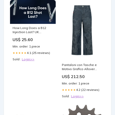
How Long Does a B12
Injection Last? UK
Treatment Guide – Bolt
US$ 25.60
Pharmacy
Min. order: 1 piece
4.1 (25 reviews)
★★★★★
Sold :
Login>>
Pantaloni con Tasche e
Motivo Grafico Allover
Size:31
US$ 212.50
Min. order: 1 piece
4.2 (22 reviews)
★★★★★
Sold :
Login>>