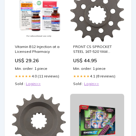
Vitamin B12 Injection at a
FRONT CS SPROCKET
Licensed Pharmacy
STEEL 16T-520 YAM
fitment_Polaris-
US$ 29.26
US$ 44.95
UTV_RZR_2021
Min. order: 1 piece
Min. order: 1 piece
4.0 (11 reviews)
4.1 (8 reviews)
★★★★★
★★★★★
Sold :
Login>>
Sold :
Login>>