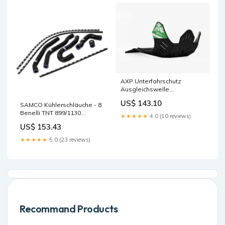
AXP Unterfahrschutz
Ausgleichswelle
Reparaturset
US$ 143.10
SAMCO Kühlerschläuche - 8
Benelli TNT 899/1130
★★★★★
4.0 (10 reviews)
Handschützer & Ersatzteile
US$ 153.43
für Handschützer
★★★★★
5.0 (23 reviews)
Recommand Products