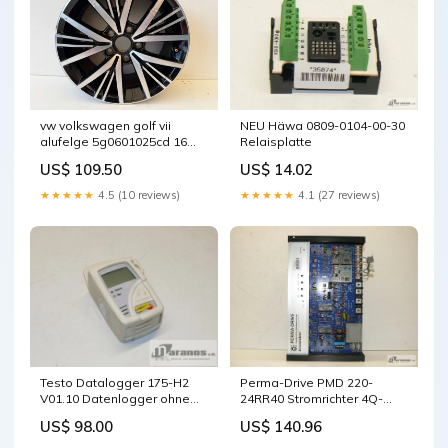
NEU Häwa 0809-0104-00-30
vw volkswagen golf vii
Relaisplatte
alufelge 5g0601025cd 16
zoll 5x112 fel9589355043nb
US$ 14.02
US$ 109.50
★★★★★
4.1 (27 reviews)
★★★★★
4.5 (10 reviews)
Testo Datalogger 175-H2
Perma-Drive PMD 220-
V01.10 Datenlogger ohne
24RR40 Stromrichter 4Q-
Batterie
Regler
US$ 98.00
US$ 140.96