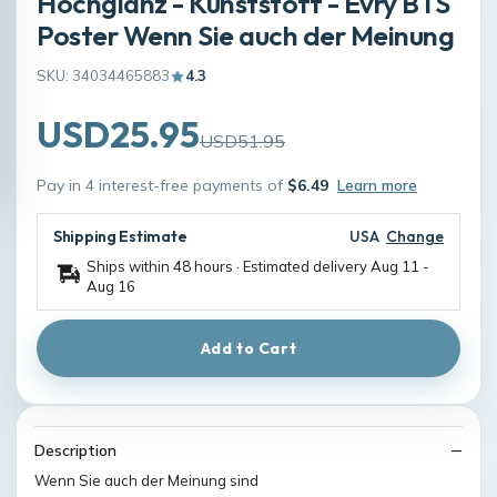
Hochglanz - Kunststoff - Evry BTS
Poster Wenn Sie auch der Meinung
SKU: 34034465883
4.3
USD25.95
USD51.95
Pay in 4 interest-free payments of
$6.49
Learn more
Shipping Estimate
USA
Change
Ships within 48 hours · Estimated delivery
Aug 11
-
Aug 16
Add to Cart
Description
Wenn Sie auch der Meinung sind