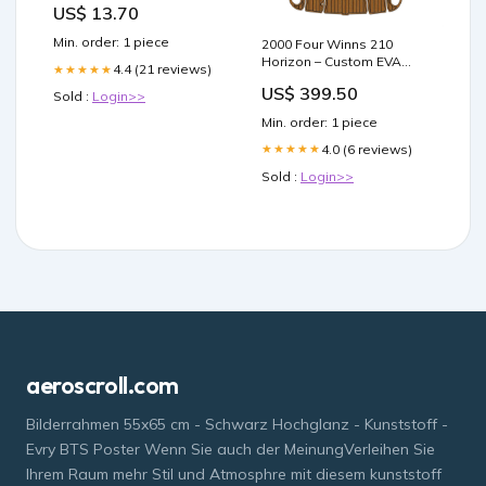
US$ 13.70
Min. order: 1 piece
2000 Four Winns 210
Horizon – Custom EVA
4.4 (21 reviews)
★★★★★
Foam Marine Flooring Kit
US$ 399.50
Jet Ski Mats
Sold :
Login>>
Min. order: 1 piece
4.0 (6 reviews)
★★★★★
Sold :
Login>>
aeroscroll.com
Bilderrahmen 55x65 cm - Schwarz Hochglanz - Kunststoff -
Evry BTS Poster Wenn Sie auch der MeinungVerleihen Sie
Ihrem Raum mehr Stil und Atmosphre mit diesem kunststoff