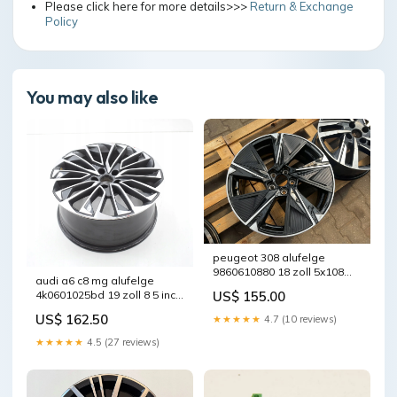
Please click here for more details>>>
Return & Exchange
Policy
You may also like
peugeot 308 alufelge
9860610880 18 zoll 5x108
audi a6 c8 mg alufelge
fel3911337783io
US$ 155.00
4k0601025bd 19 zoll 8 5 inch
5x112 40et glanz graphit
US$ 162.50
★★★★★
4.7 (10 reviews)
fel3056113765zd
★★★★★
4.5 (27 reviews)