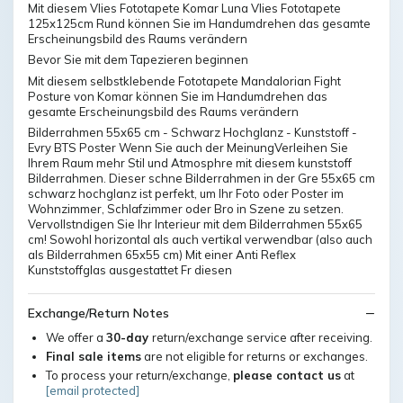
Mit diesem Vlies Fototapete Komar Luna Vlies Fototapete
125x125cm Rund können Sie im Handumdrehen das gesamte
Erscheinungsbild des Raums verändern
Bevor Sie mit dem Tapezieren beginnen
Mit diesem selbstklebende Fototapete Mandalorian Fight
Posture von Komar können Sie im Handumdrehen das
gesamte Erscheinungsbild des Raums verändern
Bilderrahmen 55x65 cm - Schwarz Hochglanz - Kunststoff -
Evry BTS Poster Wenn Sie auch der MeinungVerleihen Sie
Ihrem Raum mehr Stil und Atmosphre mit diesem kunststoff
Bilderrahmen. Dieser schne Bilderrahmen in der Gre 55x65 cm
schwarz hochglanz ist perfekt, um Ihr Foto oder Poster im
Wohnzimmer, Schlafzimmer oder Bro in Szene zu setzen.
Vervollstndigen Sie Ihr Interieur mit dem Bilderrahmen 55x65
cm! Sowohl horizontal als auch vertikal verwendbar (also auch
als Bilderrahmen 65x55 cm) Mit einer Anti Reflex
Kunststoffglas ausgestattet Fr diesen
Exchange/Return Notes
We offer a
30-day
return/exchange service after receiving.
Final sale items
are not eligible for returns or exchanges.
To process your return/exchange,
please contact us
at
[email protected]