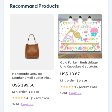
Recommand Products
Gold Funkeln Radschläge
Und Cupcakes Geburtstag
Hintergrund
US$ 13.67
Handmade Genuine
Größe:8X8FT(2.5X2.5M)
Leather Small Bucket Alice
Min. order: 1 piece
Lion - Cuoieria Fiorentina
US$ 199.50
PosiTiamo
4.9 (29 reviews)
★★★★★
Min. order: 1 piece
Sold :
Login>>
4.8 (12 reviews)
★★★★★
Sold :
Login>>