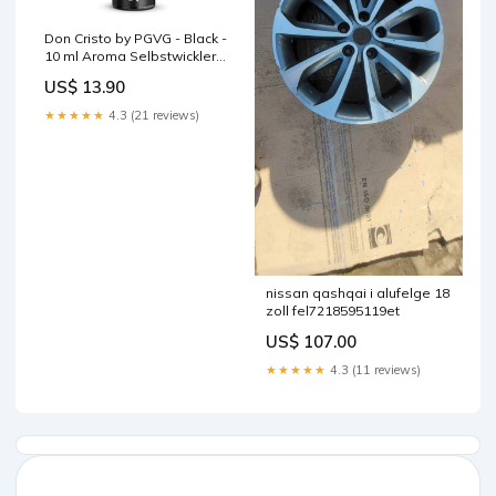
Don Cristo by PGVG - Black -
10 ml Aroma Selbstwickler
Verdampfer
US$ 13.90
★★★★★
4.3 (21 reviews)
nissan qashqai i alufelge 18
zoll fel7218595119et
US$ 107.00
★★★★★
4.3 (11 reviews)