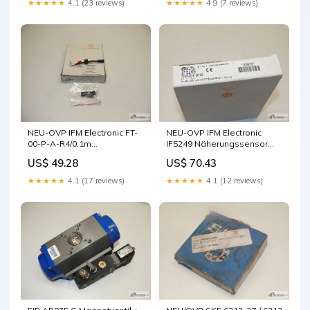
★★★★★
4.1 (23 reviews)
★★★★★
4.9 (7 reviews)
NEU-OVP IFM Electronic FT-
NEU-OVP IFM Electronic
00-P-A-R4/0,1m
IF5249 Näherungssensor
Lichtleitkabel Lichtleiter FT-
IFB3004-BPKG Sensor
US$ 49.28
US$ 70.43
00-P-A-R4
★★★★★
4.1 (17 reviews)
★★★★★
4.1 (12 reviews)