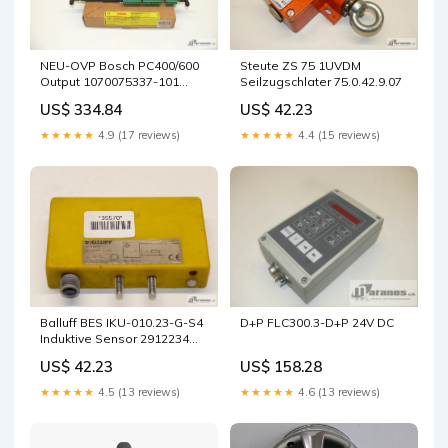
NEU-OVP Bosch PC400/600
Steute ZS 75 1UVDM
Output 1070075337-101
Seilzugschlater 75.0.42.9.07
Ausgangskarte
US$ 334.84
US$ 42.23
★★★★★
4.9 (17 reviews)
★★★★★
4.4 (15 reviews)
D+P FLC300.3-D+P 24V DC
Balluff BES IKU-010.23-G-S4
Induktive Sensor 2912234
Sensor BES02T9
US$ 158.28
US$ 42.23
★★★★★
4.6 (13 reviews)
★★★★★
4.5 (13 reviews)