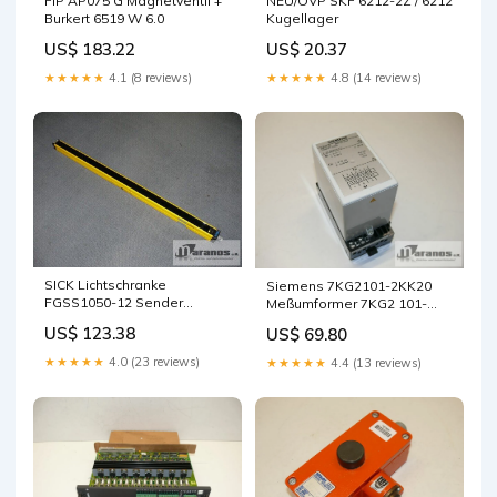
FIP AP075 G Magnetventil +
NEU/OVP SKF 6212-2Z / 6212
Burkert 6519 W 6.0
Kugellager
US$ 183.22
US$ 20.37
★★★★★
4.1 (8 reviews)
★★★★★
4.8 (14 reviews)
SICK Lichtschranke
Siemens 7KG2101-2KK20
FGSS1050-12 Sender
Meßumformer 7KG2 101-
1012488
2KK20 GMUU-2K
US$ 123.38
US$ 69.80
★★★★★
4.0 (23 reviews)
★★★★★
4.4 (13 reviews)