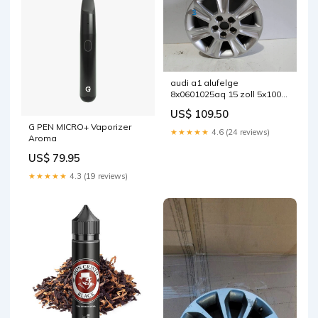
audi a1 alufelge
8x0601025aq 15 zoll 5x100
fel9599744270ie
US$ 109.50
G PEN MICRO+ Vaporizer
★★★★★
4.6 (24 reviews)
Aroma
US$ 79.95
★★★★★
4.3 (19 reviews)