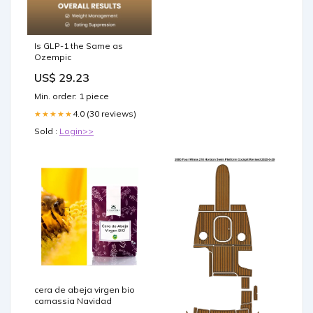
Is GLP-1 the Same as
Ozempic
US$ 29.23
Min. order: 1 piece
4.0 (30 reviews)
★★★★★
Sold :
Login>>
cera de abeja virgen bio
camassia Navidad