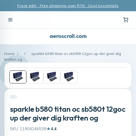
Frost edit · Free shipping over $70 · Cool essentials
aeroscroll.com
Home
/
/
sparkle b580 titan oc sb580t 12goc up der giver dig
kraften og
sparkle b580 titan oc sb580t 12goc
up der giver dig kraften og
SKU: 11904246508
4.4