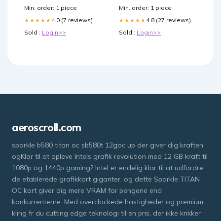
Min. order: 1 piece
Min. order: 1 piece
4.0 (7 reviews)
4.8 (27 reviews)
★★★★★
★★★★★
Sold :
Login>>
Sold :
Login>>
aeroscroll.com
sparkle b580 titan oc sb580t 12goc up der giver dig kraften
ogKlar til at opleve Intels grafik revolution med 12 GB kraft til
1080p og 1440p gaming? Intel er endelig klar til at udfordre
de etablerede grafikkort giganter, og dette Sparkle TITAN
OC kort giver dig mere VRAM for pengene end
konkurrenterne. Med overclockede hastigheder og premium
kling fr du cutting edge teknologi til en pris, der ikke knkker