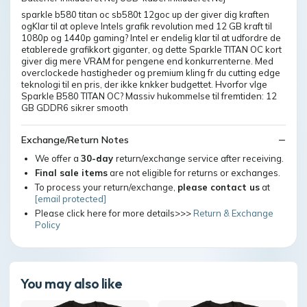
sparkle b580 titan oc sb580t 12goc up der giver dig kraften
ogKlar til at opleve Intels grafik revolution med 12 GB kraft til
1080p og 1440p gaming? Intel er endelig klar til at udfordre de
etablerede grafikkort giganter, og dette Sparkle TITAN OC kort
giver dig mere VRAM for pengene end konkurrenterne. Med
overclockede hastigheder og premium kling fr du cutting edge
teknologi til en pris, der ikke knkker budgettet. Hvorfor vlge
Sparkle B580 TITAN OC? Massiv hukommelse til fremtiden: 12
GB GDDR6 sikrer smooth
Exchange/Return Notes
We offer a
30-day
return/exchange service after receiving.
Final sale items
are not eligible for returns or exchanges.
To process your return/exchange,
please contact us
at
[email protected]
Please click here for more details>>>
Return & Exchange
Policy
You may also like