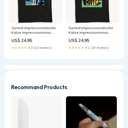
Surreal Impressionistische
Surreal Impressionistische
Katze Impressionismus
Katze Impressionismus
Katzen Kunst Color:Black
Katzen Kunst
US$ 24.95
US$ 24.95
Farbe:Schwarz
★★★★★
4.0 (10 reviews)
★★★★★
4.1 (29 reviews)
Recommand Products