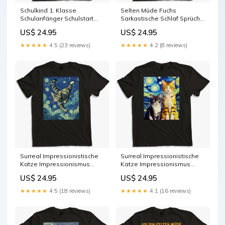
Schulkind 1. Klasse
Selten Müde Fuchs
Schulanfänger Schulstart
Sarkastische Schlaf Sprüche
Einhorn Mädchen
Mädchen Spruch Size:M
US$ 24.95
US$ 24.95
Neopsephotus bourkii
★★★★★
4.5 (23 reviews)
★★★★★
4.2 (8 reviews)
Surreal Impressionistische
Surreal Impressionistische
Katze Impressionismus
Katze Impressionismus
Katzen Kunst Size:M
Katzen Kunst Campbell
US$ 24.95
US$ 24.95
Zwerghamsters
★★★★★
4.5 (18 reviews)
★★★★★
4.1 (16 reviews)