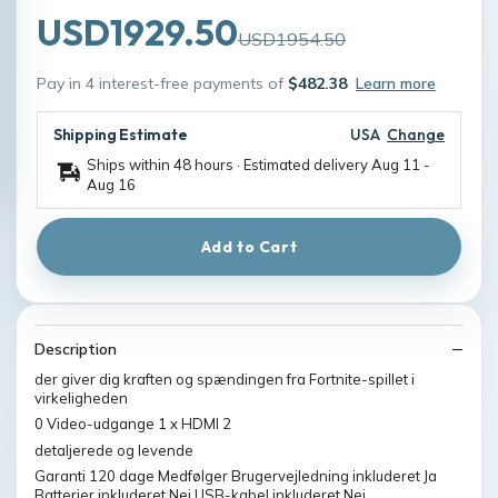
USD1929.50
USD1954.50
Pay in 4 interest-free payments of
$482.38
Learn more
Shipping Estimate
USA
Change
Ships within 48 hours · Estimated delivery
Aug 11
-
Aug 16
Add to Cart
Description
der giver dig kraften og spændingen fra Fortnite-spillet i
virkeligheden
0 Video-udgange 1 x HDMI 2
detaljerede og levende
Garanti 120 dage Medfølger Brugervejledning inkluderet Ja
Batterier inkluderet Nej USB-kabel inkluderet Nej