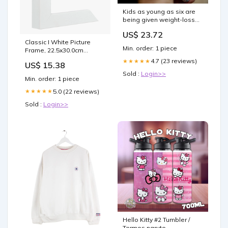
Kids as young as six are
being given weight-loss
drugs as a way to curb
US$ 23.72
obesity before it gets too
Classic I White Picture
late
Min. order: 1 piece
Frame, 22.5x30.0cm
Product:Frame only
4.7 (23 reviews)
★★★★★
US$ 15.38
Sold :
Login>>
Min. order: 1 piece
5.0 (22 reviews)
★★★★★
Sold :
Login>>
Hello Kitty #2 Tumbler /
Termos naruto