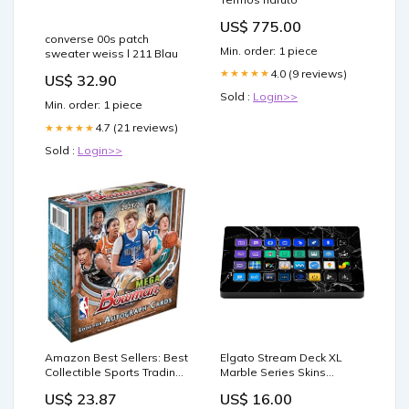
US$ 775.00
converse 00s patch
Min. order: 1 piece
sweater weiss l 211 Blau
4.0 (9 reviews)
★★★★★
US$ 32.90
Sold :
Login>>
Min. order: 1 piece
4.7 (21 reviews)
★★★★★
Sold :
Login>>
Amazon Best Sellers: Best
Elgato Stream Deck XL
Collectible Sports Trading
Marble Series Skins
Cards
Marble:Blue Gold
US$ 23.87
US$ 16.00