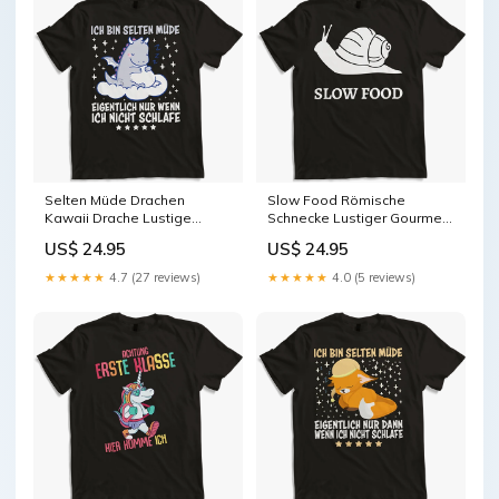
Selten Müde Drachen
Slow Food Römische
Kawaii Drache Lustige
Schnecke Lustiger Gourmet
Schlaf Sprüche Size:XL
Spruch French Cook Chef
US$ 24.95
US$ 24.95
Farbe:Schwarz
★★★★★
4.7 (27 reviews)
★★★★★
4.0 (5 reviews)