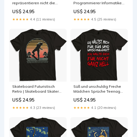
repräsentieren nicht die
Programmierer Informatiker
Realität Anti Social kätzchen
Spruch Nerd Skateboards
US$ 24.95
US$ 24.95
★★★★★
4.4 (11 reviews)
★★★★★
4.5 (25 reviews)
Skateboard Futuristisch
Süß und unschuldig Freche
Retro | Skateboard Skater
Mädchen Sprüche Teenager
Girl Size:4XL
Spruch freche Jungs
US$ 24.95
US$ 24.95
★★★★★
4.3 (23 reviews)
★★★★★
4.1 (20 reviews)